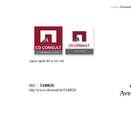
---------- Documen
Agence agréée IPI nr 503.530
Réf. :
5340026
http://www.cdconsult.be/5340026
Ave