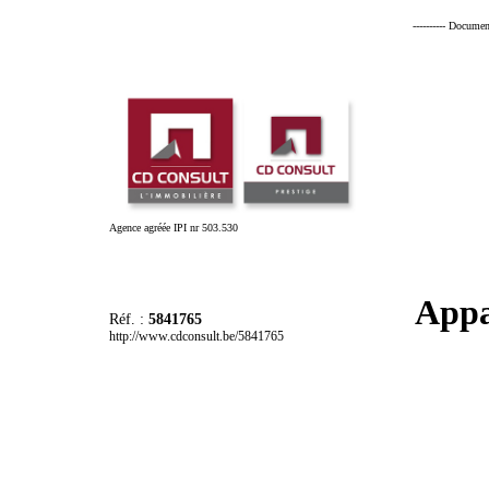
---------- Documen
Agence agréée IPI nr 503.530
Appa
Réf. :
5841765
http://www.cdconsult.be/5841765