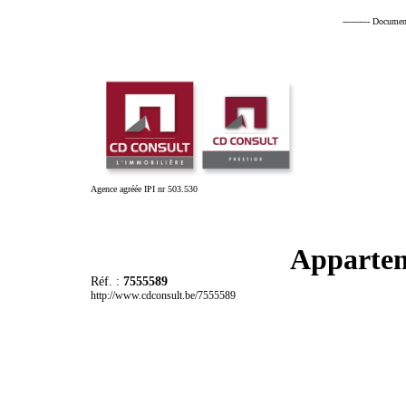
---------- Documen
Agence agréée IPI nr 503.530
Appartem
Réf. :
7555589
http://www.cdconsult.be/7555589