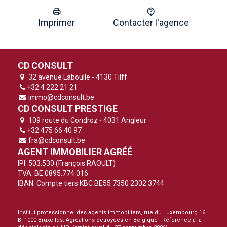
Imprimer
Contacter l'agence
CD CONSULT
32 avenue Laboulle - 4130 Tilff
+32 4 222 21 21
immo@cdconsult.be
CD CONSULT PRESTIGE
109 route du Condroz - 4031 Angleur
+32 475 66 40 97
fra@cdconsult.be
AGENT IMMOBILIER AGRÉÉ
IPI: 503.530 (François RAOULT)
TVA: BE 0895.774.016
IBAN: Compte tiers KBC BE55 7350 2302 3744
Institut professionnel des agents immobiliers, rue du Luxembourg 16
B, 1000 Bruxelles. Agréations octroyées en Belgique -
Référence à la