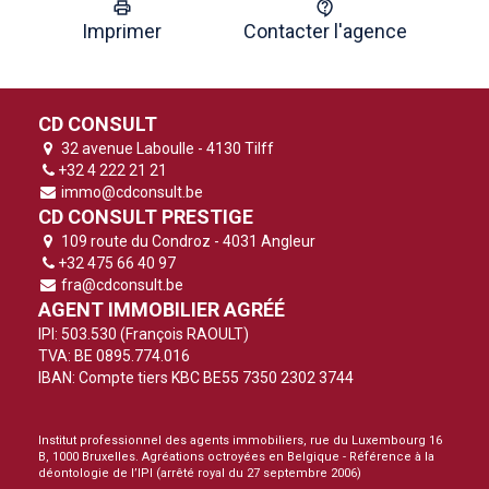
Imprimer
Contacter l'agence
CD CONSULT
32 avenue Laboulle - 4130 Tilff
+32 4 222 21 21
immo@cdconsult.be
CD CONSULT PRESTIGE
109 route du Condroz - 4031 Angleur
+32 475 66 40 97
fra@cdconsult.be
AGENT IMMOBILIER AGRÉÉ
IPI: 503.530 (François RAOULT)
TVA: BE 0895.774.016
IBAN: Compte tiers KBC BE55 7350 2302 3744
Institut professionnel des agents immobiliers, rue du Luxembourg 16
B, 1000 Bruxelles. Agréations octroyées en Belgique -
Référence à la
déontologie de l’IPI
(arrêté royal du 27 septembre 2006)