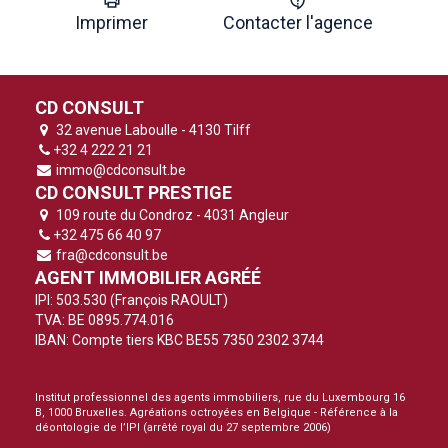
Imprimer
Contacter l'agence
CD CONSULT
32 avenue Laboulle - 4130 Tilff
+32 4 222 21 21
immo@cdconsult.be
CD CONSULT PRESTIGE
109 route du Condroz - 4031 Angleur
+32 475 66 40 97
fra@cdconsult.be
AGENT IMMOBILIER AGRÉÉ
IPI: 503.530 (François RAOULT)
TVA: BE 0895.774.016
IBAN: Compte tiers KBC BE55 7350 2302 3744
Institut professionnel des agents immobiliers, rue du Luxembourg 16
B, 1000 Bruxelles. Agréations octroyées en Belgique -
Référence à la
déontologie de l’IPI
(arrêté royal du 27 septembre 2006)