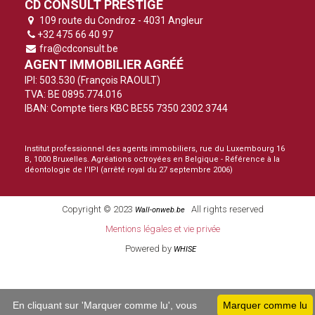
CD CONSULT PRESTIGE
109 route du Condroz - 4031 Angleur
+32 475 66 40 97
fra@cdconsult.be
AGENT IMMOBILIER AGRÉÉ
IPI: 503.530 (François RAOULT)
TVA: BE 0895.774.016
IBAN: Compte tiers KBC BE55 7350 2302 3744
Institut professionnel des agents immobiliers, rue du Luxembourg 16
B, 1000 Bruxelles. Agréations octroyées en Belgique -
Référence à la
déontologie de l’IPI
(arrêté royal du 27 septembre 2006)
Copyright © 2023
All rights reserved
Wall-onweb.be
Mentions légales et vie privée
Powered by
WHISE
En cliquant sur 'Marquer comme lu', vous
Marquer comme lu