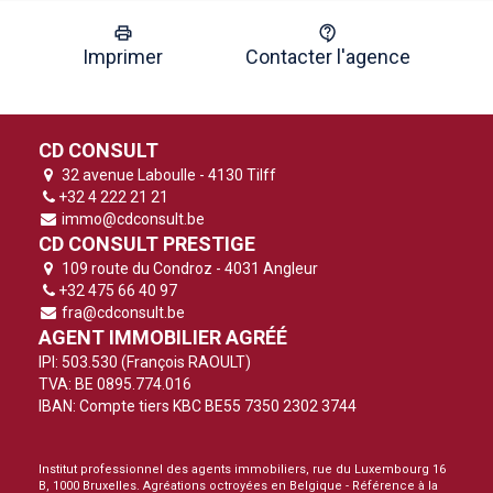
Imprimer
Contacter l'agence
CD CONSULT
32 avenue Laboulle - 4130 Tilff
+32 4 222 21 21
immo@cdconsult.be
CD CONSULT PRESTIGE
109 route du Condroz - 4031 Angleur
+32 475 66 40 97
fra@cdconsult.be
AGENT IMMOBILIER AGRÉÉ
IPI: 503.530 (François RAOULT)
TVA: BE 0895.774.016
IBAN: Compte tiers KBC BE55 7350 2302 3744
Institut professionnel des agents immobiliers, rue du Luxembourg 16
B, 1000 Bruxelles. Agréations octroyées en Belgique -
Référence à la