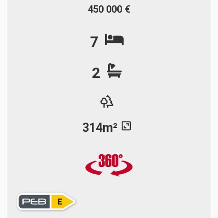
450 000 €
7
2
314m²